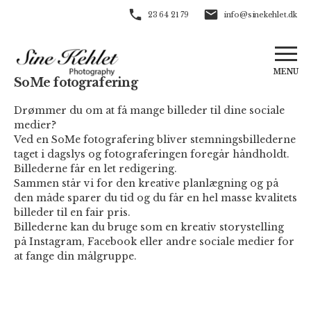
23 64 21 79
info@sinekehlet.dk
FORSIDE
MENU
SoMe fotografering
Drømmer du om at få mange billeder til dine sociale
FASHION
medier?
Ved en SoMe fotografering bliver stemningsbillederne
taget i dagslys og fotograferingen foregår håndholdt.
BEAUTY
Billederne får en let redigering.
Sammen står vi for den kreative planlægning og på
den måde sparer du tid og du får en hel masse kvalitets
PORTRÆT/CORPORATE
billeder til en fair pris.
Billederne kan du bruge som en kreativ storystelling
på Instagram, Facebook eller andre sociale medier for
SOME FOTOGRAFERING
at fange din målgruppe.
ABOUT/CONTACT